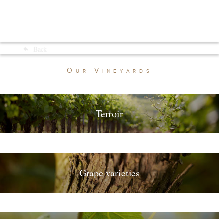
Menu
Back
Shop
Our Vineyards
Terroir
Grape varieties