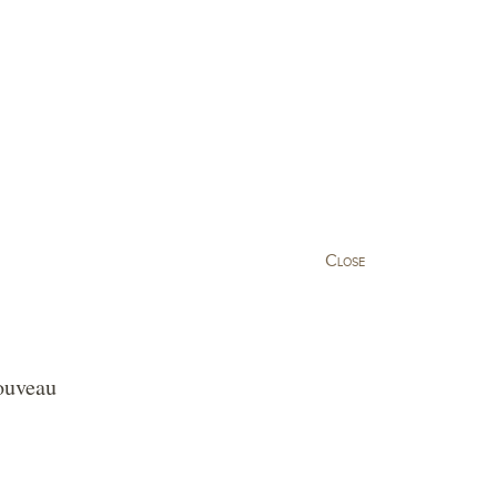
king
Visit
Current events
Close
uveau