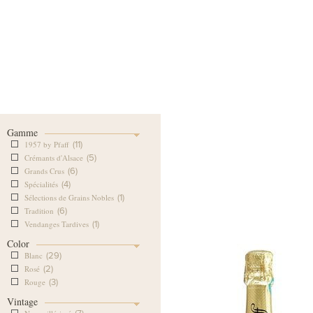
Our Cellar
Our Wine Shop
Our
Gamme
1957 by Pfaff
(11)
Crémants d'Alsace
(5)
Grands Crus
(6)
Spécialités
(4)
Sélections de Grains Nobles
(1)
Tradition
(6)
Vendanges Tardives
(1)
Color
Blanc
(29)
Rosé
(2)
Rouge
(3)
Vintage